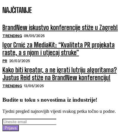
NAJČITANIJE
BrandNew iskustvo konferencije stiže u Zagreb!
TRENDING
09/05/2025
Igor Crnić za MediaKit: “Kvaliteta PR projekata
raste, a s njom i utjecaj struke”
PR
20/03/2025
Kako biti kreator, a ne igrati lutriju algoritama?
Justus Reid stiže na BrandNew konferenciju!
TRENDING
13/05/2025
Budite u toku s novostima iz industrije!
Tjedni pregled najnovijih vijesti svakog petka točno u podne.
Prijava