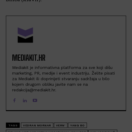
MEDIAKIT.HR
Mediakit je informativna platforma za sve koji dišu
marketing, PR, medije i event industriju. Želite pisati
za Mediakit ili doprinijeti stvaranju sadržaja u bilo
kojem drugom obliku javite nam se na
redakcija@mediakit.hr.
TAGS
VEDRAN MORNAR
VERN’
YANG BO