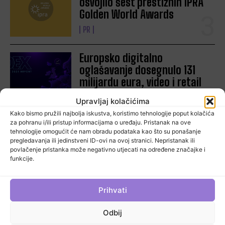
osvojilo šest prestižnih IPRA
Tjedni pregled najnovijih vijesti svakog petka točno u podne.
Golden World Awards
PR
Prijava
Europsko digitalno
Klikom na kvadratić prihvaćate našu Politiku privatnosti
oglašavanje dosegnulo 131
milijardu eura, video i retail
media predvode rast
Upravljaj kolačićima
MARKETING
Kako bismo pružili najbolja iskustva, koristimo tehnologije poput kolačića
za pohranu i/ili pristup informacijama o uređaju. Pristanak na ove
tehnologije omogućit će nam obradu podataka kao što su ponašanje
Toco kampanjom potiče
pregledavanja ili jedinstveni ID-ovi na ovoj stranici. Nepristanak ili
mlade na učenje hrvatskog
povlačenje pristanka može negativno utjecati na određene značajke i
funkcije.
znakovnog jezika
MARKETING
Prihvati
Odbij