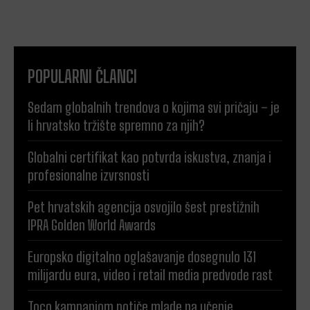
POPULARNI ČLANCI
Sedam globalnih trendova o kojima svi pričaju – je
li hrvatsko tržište spremno za njih?
Globalni certifikat kao potvrda iskustva, znanja i
profesionalne izvrsnosti
Pet hrvatskih agencija osvojilo šest prestižnih
IPRA Golden World Awards
Europsko digitalno oglašavanje dosegnulo 131
milijardu eura, video i retail media predvode rast
Toco kampanjom potiče mlade na učenje