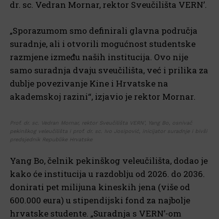
dr. sc. Vedran Mornar, rektor Sveučilišta VERN’.
„Sporazumom smo definirali glavna područja
suradnje, ali i otvorili mogućnost studentske
razmjene između naših institucija. Ovo nije
samo suradnja dvaju sveučilišta, već i prilika za
dublje povezivanje Kine i Hrvatske na
akademskoj razini“, izjavio je rektor Mornar.
Prof. dr. sc. Vedran Mornar, rektor Sveučilišta VERN’, Yang Bo, osnivač
pekinškog veleučilišta i prof. dr. sc. Ivo Josipović, inicijator suradnje i bivši
predsjednik Republike Hrvatske
Yang Bo, čelnik pekinškog veleučilišta, dodao je
kako će institucija u razdoblju od 2026. do 2036.
donirati pet milijuna kineskih jena (više od
600.000 eura) u stipendijski fond za najbolje
hrvatske studente. „Suradnja s VERN’-om