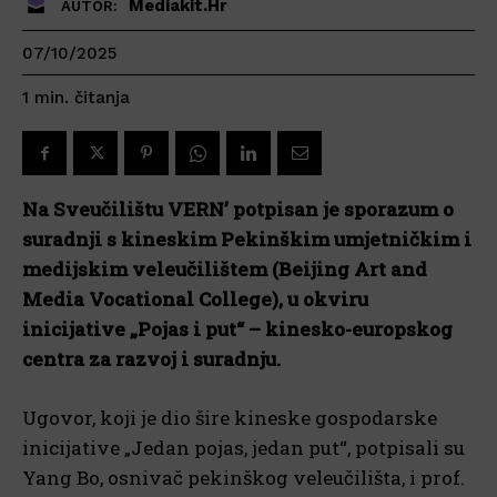
Mediakit.hr
AUTOR:
07/10/2025
čitanja
1
min.
Na Sveučilištu VERN’ potpisan je sporazum o
suradnji s kineskim Pekinškim umjetničkim i
medijskim veleučilištem (Beijing Art and
Media Vocational College), u okviru
inicijative „Pojas i put“ – kinesko-europskog
centra za razvoj i suradnju.
Ugovor, koji je dio šire kineske gospodarske
inicijative „Jedan pojas, jedan put“, potpisali su
Yang Bo, osnivač pekinškog veleučilišta, i prof.