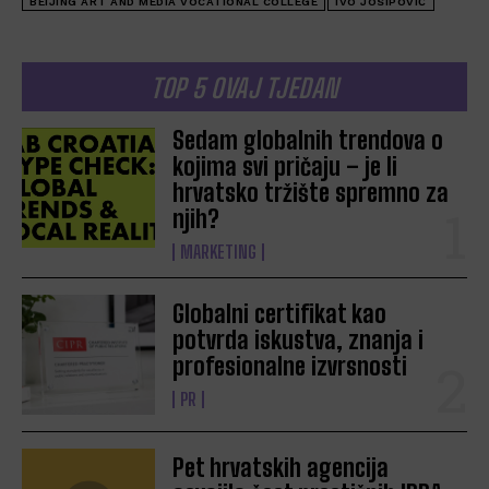
BEIJING ART AND MEDIA VOCATIONAL COLLEGE
IVO JOSIPOVIĆ
TOP 5 OVAJ TJEDAN
Sedam globalnih trendova o
kojima svi pričaju – je li
hrvatsko tržište spremno za
njih?
MARKETING
Globalni certifikat kao
potvrda iskustva, znanja i
profesionalne izvrsnosti
PR
Pet hrvatskih agencija
Budite u toku s novostima iz industrije!