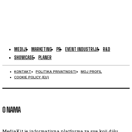
MEDIJI
MARKETING
PR
EVENT INDUSTRIJA
R&D
SHOWCASE
PLANER
KONTAKT
POLITIKA PRIVATNOSTI
MOJ PROFIL
COOKIE POLICY (EU)
O NAMA
MediaKit je informativna platforma za sve koji dišu