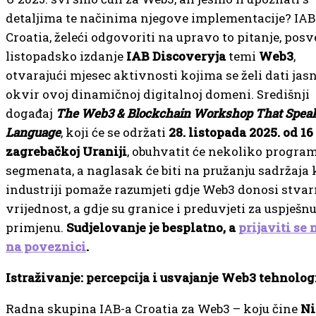
detaljima te načinima njegove implementacije? IAB
Croatia, želeći odgovoriti na upravo to pitanje, posv
listopadsko izdanje
IAB Discoveryja
temi
Web3
,
otvarajući mjesec aktivnosti kojima se želi dati jasn
okvir ovoj dinamičnoj digitalnoj domeni. Središnji
događaj
The Web3 & Blockchain Workshop That Spea
Language
, koji će se održati
28. listopada 2025. od 16 
zagrebačkoj Uraniji
, obuhvatit će nekoliko progra
segmenata, a naglasak će biti na pružanju sadržaja 
industriji pomaže razumjeti gdje Web3 donosi stva
vrijednost, a gdje su granice i preduvjeti za uspješn
primjenu.
Sudjelovanje je besplatno, a
prijaviti se
na poveznici
.
Istraživanje: percepcija i usvajanje Web3 tehnolog
Radna skupina IAB-a Croatia za Web3 – koju čine
Ni