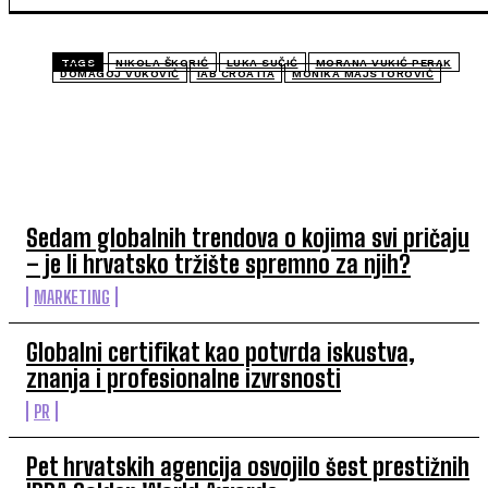
TAGS
NIKOLA ŠKORIĆ
LUKA SUČIĆ
MORANA VUKIĆ PERAK
DOMAGOJ VUKOVIĆ
IAB CROATIA
MONIKA MAJSTOROVIĆ
TOP 5 OVAJ TJEDAN
Sedam globalnih trendova o kojima svi pričaju
– je li hrvatsko tržište spremno za njih?
MARKETING
Globalni certifikat kao potvrda iskustva,
znanja i profesionalne izvrsnosti
PR
Pet hrvatskih agencija osvojilo šest prestižnih