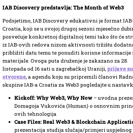
IAB Discovery predstavlja: The Month of Web3
Podsjetimo, IAB Discovery edukativni je format IAB
Croatia, koji se u svojoj drugoj sezoni mjesečno dub
posvećuje konkretnoj digitalnoj temi tako što će str
iz IAB-ovih redova nizom aktivnosti tržištu dodatn
približiti datu temu te ponuditi korisne informacije
materijale. Ovoga puta druženje je zakazano za 28.
listopada od 16 sati u zagrebačkoj Uraniji,
prijave su
otvorene
, a agendu koju su pripremili članovi Radn
skupine IAB-a Croatia za Web3 pogledajte u nastavk
Kickoff: Why Web3, Why Now
– uvodna preze
Domagoja Vukovića (Human) o osnovnim prin
ovih tehnologija
Case Files: Real Web3 & Blockchain Applicati
prezentacija studija slučaja/primjeri uspješnog