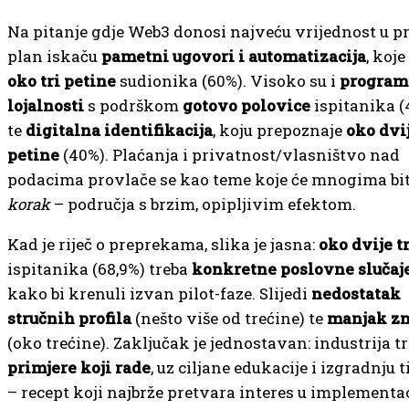
Na pitanje gdje Web3 donosi najveću vrijednost u p
plan iskaču
pametni ugovori i automatizacija
, koje
oko tri petine
sudionika (60%). Visoko su i
program
lojalnosti
s podrškom
gotovo polovice
ispitanika (
te
digitalna identifikacija
, koju prepoznaje
oko dvi
petine
(40%). Plaćanja i privatnost/vlasništvo nad
podacima provlače se kao teme koje će mnogima bi
korak
– područja s brzim, opipljivim efektom.
Kad je riječ o preprekama, slika je jasna:
oko dvije t
ispitanika (68,9%) treba
konkretne poslovne slučaj
kako bi krenuli izvan pilot-faze. Slijedi
nedostatak
stručnih profila
(nešto više od trećine) te
manjak zn
(oko trećine). Zaključak je jednostavan: industrija tr
primjere koji rade
, uz ciljane edukacije i izgradnju
– recept koji najbrže pretvara interes u implementac