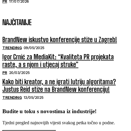
PR
17/07/2026
NAJČITANIJE
BrandNew iskustvo konferencije stiže u Zagreb!
TRENDING
09/05/2025
Igor Crnić za MediaKit: “Kvaliteta PR projekata
raste, a s njom i utjecaj struke”
PR
20/03/2025
Kako biti kreator, a ne igrati lutriju algoritama?
Justus Reid stiže na BrandNew konferenciju!
TRENDING
13/05/2025
Budite u toku s novostima iz industrije!
Tjedni pregled najnovijih vijesti svakog petka točno u podne.