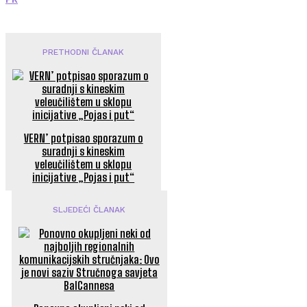
PRETHODNI ČLANAK
VERN’ potpisao sporazum o
suradnji s kineskim
veleučilištem u sklopu
inicijative „Pojas i put“
SLJEDEĆI ČLANAK