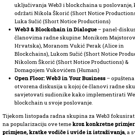
uključivanja Web3 i blockchaina u poslovanje, 
održati Nikola Škorić (Short Notice Production
Luka Sučić (Short Notice Productions)
Web3 & Blockchain in Dialogue
– panel-diskus
članovima radne skupine: Monikom Majstorov
Hrvatska), Moranom Vukić Perak (Alice in
Blockchains), Lukom Sučić (Short Notice Produc
Nikolom Škorić (Short Notice Productions) &
Domagojem Vukovićem (Human)
Open Floor: Web3 in Your Business
– opuštena
otvorena diskusija u kojoj će članovi radne sk
savjetovati sudionike kako implementirati We
blockchain u svoje poslovanje.
Tijekom listopada radna skupina za Web3 fokusirat 
na popularizaciju ove teme
kroz konkretne primjer
primjene, kratke vodiče i uvide iz istraživanja
, a 