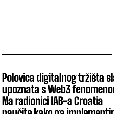
Polovica digitalnog tržišta s
upoznata s Web3 fenomeno
Na radionici IAB-a Croatia
naučite kako ga implementir