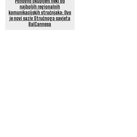
Ponovno okupljeni neki od
najboljih regionalnih
komunikacijskih stručnjaka: Ovo
je novi saziv Stručnoga savjeta
BalCannesa
POPULARNI ČLANCI
Sedam globalnih trendova o kojima svi pričaju – je li
hrvatsko tržište spremno za njih?
Globalni certifikat kao potvrda iskustva, znanja i
profesionalne izvrsnosti
Pet hrvatskih agencija osvojilo šest prestižnih IPRA