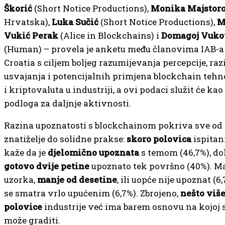
Škorić
(Short Notice Productions),
Monika Majstor
Hrvatska),
Luka Sučić
(Short Notice Productions),
M
Vukić Perak
(Alice in Blockchains) i
Domagoj Vuko
(Human) – provela je anketu među članovima IAB-a
Croatia s ciljem boljeg razumijevanja percepcije, raz
usvajanja i potencijalnih primjena blockchain tehn
i kriptovaluta u industriji, a ovi podaci služit će kao
podloga za daljnje aktivnosti.
Razina upoznatosti s blockchainom pokriva sve od
znatiželje do solidne prakse:
skoro polovica
ispitan
kaže da je
djelomično upoznata
s temom (46,7%), do
gotovo dvije petine
upoznato tek površno (40%). Ma
uzorka,
manje od desetine
, ili uopće nije upoznat (6,
se smatra vrlo upućenim (6,7%). Zbrojeno,
nešto više
polovice
industrije već ima barem osnovu na kojoj 
može graditi.