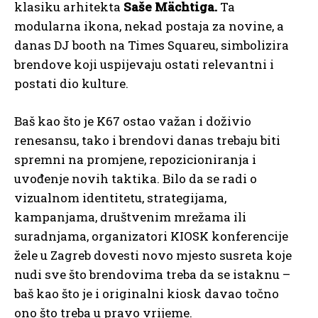
klasiku arhitekta
Saše Mächtiga.
Ta
modularna ikona, nekad postaja za novine, a
danas DJ booth na Times Squareu, simbolizira
brendove koji uspijevaju ostati relevantni i
postati dio kulture.
Baš kao što je K67 ostao važan i doživio
renesansu, tako i brendovi danas trebaju biti
spremni na promjene, repozicioniranja i
uvođenje novih taktika. Bilo da se radi o
vizualnom identitetu, strategijama,
kampanjama, društvenim mrežama ili
suradnjama, organizatori KIOSK konferencije
žele u Zagreb dovesti novo mjesto susreta koje
nudi sve što brendovima treba da se istaknu –
baš kao što je i originalni kiosk davao točno
ono što treba u pravo vrijeme.