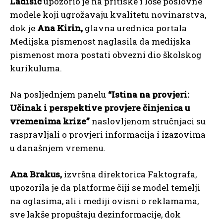
Ladišić
upozorio je na pritiske i loše poslovne
modele koji ugrožavaju kvalitetu novinarstva,
dok je
Ana Kirin,
glavna urednica portala
Medijska pismenost naglasila da medijska
pismenost mora postati obvezni dio školskog
kurikuluma.
Na posljednjem panelu
“Istina na provjeri:
Učinak i perspektive provjere činjenica u
vremenima krize”
naslovljenom stručnjaci su
raspravljali o provjeri informacija i izazovima
u današnjem vremenu.
Ana Brakus,
izvršna direktorica Faktografa,
upozorila je da platforme čiji se model temelji
na oglasima, ali i mediji ovisni o reklamama,
sve lakše propuštaju dezinformacije, dok