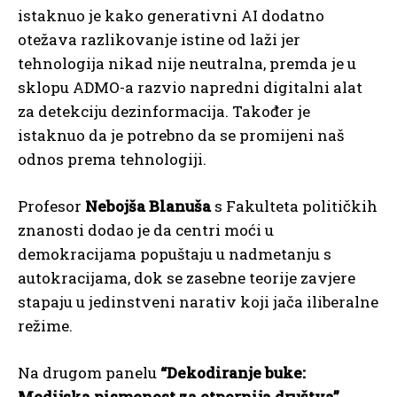
istaknuo je kako generativni AI dodatno
otežava razlikovanje istine od laži jer
tehnologija nikad nije neutralna, premda je u
sklopu ADMO-a razvio napredni digitalni alat
za detekciju dezinformacija. Također je
istaknuo da je potrebno da se promijeni naš
odnos prema tehnologiji.
Profesor
Nebojša Blanuša
s Fakulteta političkih
znanosti dodao je da centri moći u
demokracijama popuštaju u nadmetanju s
autokracijama, dok se zasebne teorije zavjere
stapaju u jedinstveni narativ koji jača iliberalne
režime.
Na drugom panelu
“Dekodiranje buke:
Medijska pismenost za otpornija društva”