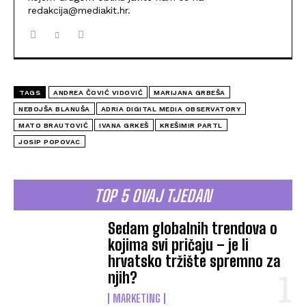
redakcija@mediakit.hr.
TAGS
ANDREA ČOVIĆ VIDOVIĆ
MARIJANA GRBEŠA
NEBOJŠA BLANUŠA
ADRIA DIGITAL MEDIA OBSERVATORY
MATO BRAUTOVIĆ
IVANA GRKEŠ
KREŠIMIR PARTL
JOSIP POPOVAC
TOP 5 OVAJ TJEDAN
Sedam globalnih trendova o
kojima svi pričaju – je li
hrvatsko tržište spremno za
njih?
MARKETING