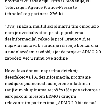
novinarsku redakciju Oštro iz Slovenije, N1
Televiziju i Agence France-Presse te
tehnološkog partnera XWiki.
“Ovaj snažan, multidisciplinarni tim omogućio
nam je sveobuhvatan pristup problemu
dezinformacija”, rekao je prof. Brautović, te
najavio nastavak suradnje i širenje konzorcija
u nadolazećem razdoblju jer će projekt ADMO 2.0
započeti već u rujnu ove godine.
Nova faza donosi naprednu detekciju
deepfakeova i AIdezinformacija, programe
medijske pismenosti usmjerene mladima i
ranjivim skupinama te još čvršće povezivanje s
europskom mrežom EDMO i drugim
relevantnim partnerima. „ADMO 2.0 bit će naš