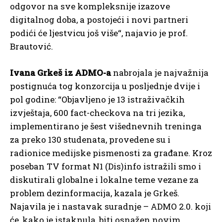
odgovor na sve kompleksnije izazove
digitalnog doba, a postojeći i novi partneri
podići će ljestvicu još više“, najavio je prof.
Brautović.
Ivana Grkeš iz ADMO-a
nabrojala je najvažnija
postignuća tog konzorcija u posljednje dvije i
pol godine: “Objavljeno je 13 istraživačkih
izvještaja, 600 fact-checkova na tri jezika,
implementirano je šest višednevnih treninga
za preko 130 studenata, provedene su i
radionice medijske pismenosti za građane. Kroz
poseban TV format N1 (Dis)info istražili smo i
diskutirali globalne i lokalne teme vezane za
problem dezinformacija, kazala je Grkeš.
Najavila je i nastavak suradnje – ADMO 2.0. koji
će, kako je istaknula, biti osnažen novim