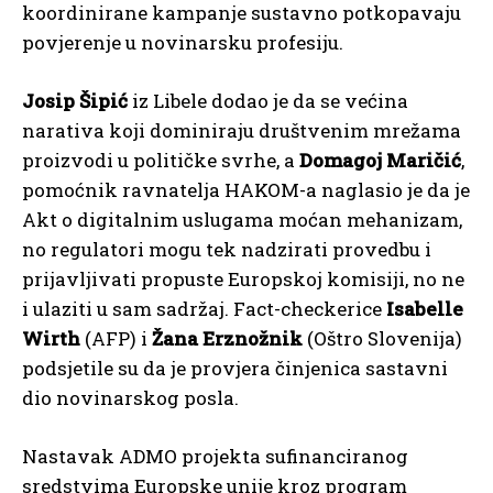
koordinirane kampanje sustavno potkopavaju
povjerenje u novinarsku profesiju.
Josip Šipić
iz Libele dodao je da se većina
narativa koji dominiraju društvenim mrežama
proizvodi u političke svrhe, a
Domagoj Maričić
,
pomoćnik ravnatelja HAKOM-a naglasio je da je
Akt o digitalnim uslugama moćan mehanizam,
no regulatori mogu tek nadzirati provedbu i
prijavljivati propuste Europskoj komisiji, no ne
i ulaziti u sam sadržaj. Fact-checkerice
Isabelle
Wirth
(AFP) i
Žana Erznožnik
(Oštro Slovenija)
podsjetile su da je provjera činjenica sastavni
dio novinarskog posla.
Nastavak ADMO projekta sufinanciranog
sredstvima Europske unije kroz program