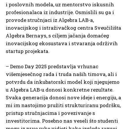
i poslovnih modela, uz mentorstvo iskusnih
profesionalaca iz industrije. Osmislili su ga i
provode stručnjaci iz Algebra LAB-a,
inovacijskog i istraživačkog centra Sveučilišta
Algebra Bernays, s ciljem jačanja domaćeg
inovacijskog ekosustava i stvaranja održivih
startup projekata.
– Demo Day 2025 predstavlja vrhunac
višemjesečnog rada i truda naših timova, ali i
potvrdu da inkubatorski model koji njegujemo
u Algebra LAB-u donosi konkretne rezultate.
Svaka generacija donosi nove ideje i energiju, a
mi im nastojimo pružiti strukturiranu podršku,
pristup stručnjacima i povezivanje s
investitorima. Posebno nas veseli što studenti
mogu iz prve ruke vidjeti kako izgleda razvoj