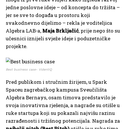
jedne poslovne ideje – od koncepta do tržišta –
jer se sve to događa u prostoru koji
svakodnevno dijelimo – rekla je voditeljica
Algebra LAB-a,
Maja Brkljačić
, prije nego što su
učesnici iznijeli svježe ideje i poduzetničke
projekte.
Best business case- VidentiQ
Pred publikom i stručnim žirijem, u Spark
Spaceu zagrebačkog kampusa Sveučilišta
Algebra Bernays, osam timova predstavilo je
svoja inovativna rješenja, a nagrade su otišle u
ruke startupa koji su pokazali najvišu razinu
razrađenosti i tržišnog potencijala. Nagrada za
najbolji pitch (Best Pitch)
otišla je u ruke tima