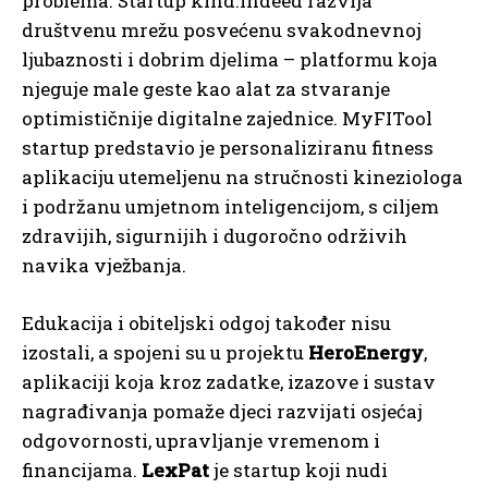
problema. Startup kind.indeed razvija
društvenu mrežu posvećenu svakodnevnoj
ljubaznosti i dobrim djelima – platformu koja
njeguje male geste kao alat za stvaranje
optimističnije digitalne zajednice. MyFITool
startup predstavio je personaliziranu fitness
aplikaciju utemeljenu na stručnosti kineziologa
i podržanu umjetnom inteligencijom, s ciljem
zdravijih, sigurnijih i dugoročno održivih
navika vježbanja.
Edukacija i obiteljski odgoj također nisu
izostali, a spojeni su u projektu
HeroEnergy
,
aplikaciji koja kroz zadatke, izazove i sustav
nagrađivanja pomaže djeci razvijati osjećaj
odgovornosti, upravljanje vremenom i
financijama.
LexPat
je startup koji nudi