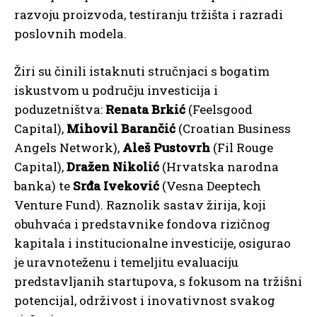
razvoju proizvoda, testiranju tržišta i razradi
poslovnih modela.
Žiri su činili istaknuti stručnjaci s bogatim
iskustvom u području investicija i
poduzetništva:
Renata Brkić
(Feelsgood
Capital),
Mihovil Barančić
(Croatian Business
Angels Network),
Aleš Pustovrh
(Fil Rouge
Capital),
Dražen Nikolić
(Hrvatska narodna
banka) te
Srđa Iveković
(Vesna Deeptech
Venture Fund). Raznolik sastav žirija, koji
obuhvaća i predstavnike fondova rizičnog
kapitala i institucionalne investicije, osigurao
je uravnoteženu i temeljitu evaluaciju
predstavljanih startupova, s fokusom na tržišni
potencijal, održivost i inovativnost svakog