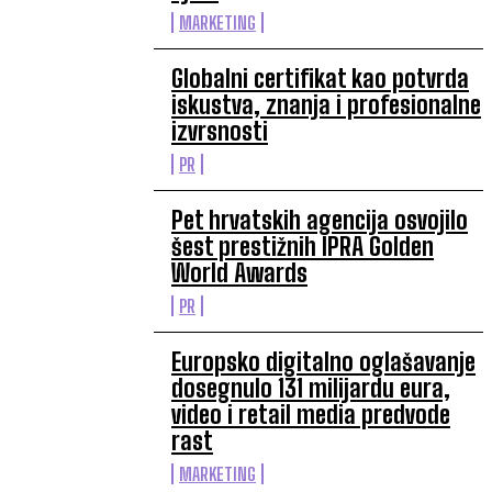
MARKETING
Globalni certifikat kao potvrda
iskustva, znanja i profesionalne
izvrsnosti
PR
Pet hrvatskih agencija osvojilo
šest prestižnih IPRA Golden
World Awards
PR
Europsko digitalno oglašavanje
dosegnulo 131 milijardu eura,
video i retail media predvode
rast
MARKETING