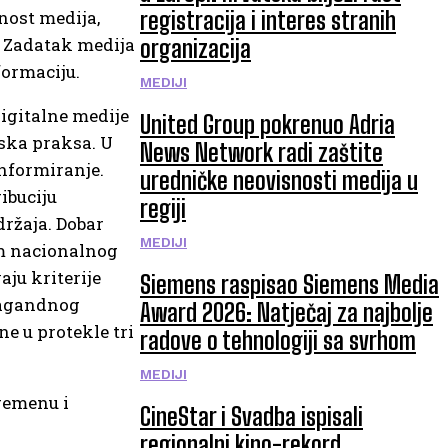
nost medija,
registracija i interes stranih
i. Zadatak medija
organizacija
formaciju.
MEDIJI
digitalne medije
United Group pokrenuo Adria
pska praksa. U
News Network radi zaštite
nformiranje.
uredničke neovisnosti medija u
ibuciju
regiji
držaja. Dobar
MEDIJI
em nacionalnog
ju kriterije
Siemens raspisao Siemens Media
opagandnog
Award 2026: Natječaj za najbolje
ne u protekle tri
radove o tehnologiji sa svrhom
MEDIJI
vremenu i
CineStar i Svadba ispisali
regionalni kino-rekord