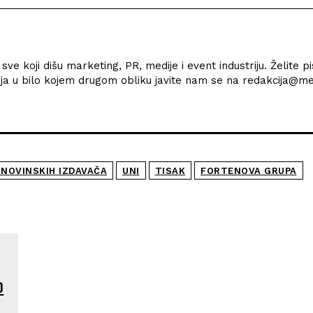
ve koji dišu marketing, PR, medije i event industriju. Želite pi
ržaja u bilo kojem drugom obliku javite nam se na redakcija@med
NOVINSKIH IZDAVAČA
UNI
TISAK
FORTENOVA GRUPA