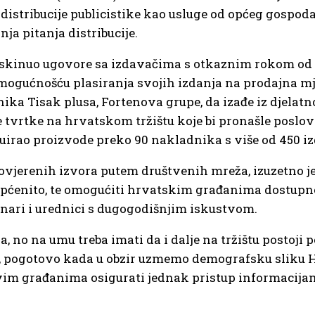
distribucije publicistike kao usluge od općeg gospod
ja pitanja distribucije.
 raskinuo ugovore sa izdavačima s otkaznim rokom od 
emogućnošću plasiranja svojih izdanja na prodajna mj
ika Tisak plusa, Fortenova grupe, da izađe iz djelatnos
e tvrtke na hrvatskom tržištu koje bi pronašle poslov
ribuirao proizvode preko 90 nakladnika s više od 450 i
provjerenih izvora putem društvenih mreža, izuzetno j
e općenito, te omogućiti hrvatskim građanima dostupn
vinari i urednici s dugogodišnjim iskustvom.
, no na umu treba imati da i dalje na tržištu postoji 
a, pogotovo kada u obzir uzmemo demografsku sliku 
 svim građanima osigurati jednak pristup informacij