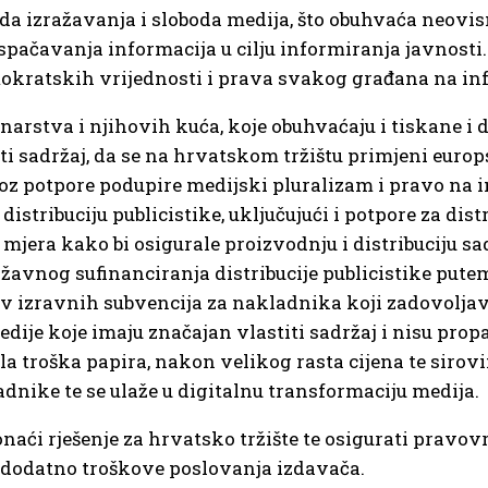
da izražavanja i sloboda medija, što obuhvaća neovis
raspačavanja informacija u cilju informiranja javnost
mokratskih vrijednosti i prava svakog građana na in
arstva i njihovih kuća, koje obuhvaćaju i tiskane i 
titi sadržaj, da se na hrvatskom tržištu primjeni euro
oz potpore podupire medijski pluralizam i pravo na i
tribuciju publicistike, uključujući i potpore za distr
 mjera kako bi osigurale proizvodnju i distribuciju sa
državnog sufinanciranja distribucije publicistike put
av izravnih subvencija za nakladnika koji zadovoljava
edije koje imaju značajan vlastiti sadržaj i nisu pr
la troška papira, nakon velikog rasta cijena te sirovi
adnike te se ulaže u digitalnu transformaciju medija.
naći rješenje za hrvatsko tržište te osigurati pravo
ti dodatno troškove poslovanja izdavača.