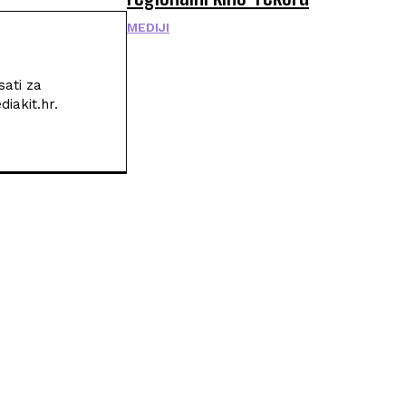
MEDIJI
sati za
iakit.hr.
POPULARNI ČLANCI