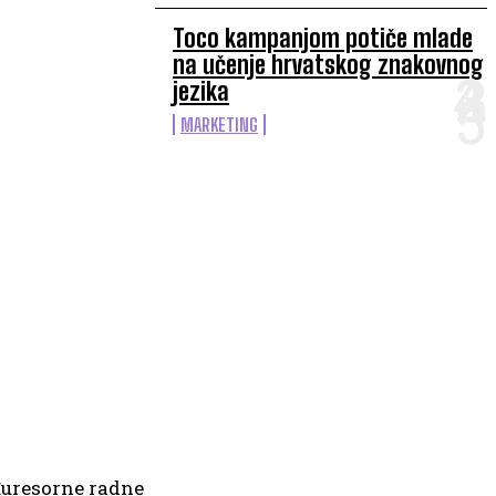
Toco kampanjom potiče mlade
na učenje hrvatskog znakovnog
jezika
MARKETING
đuresorne radne