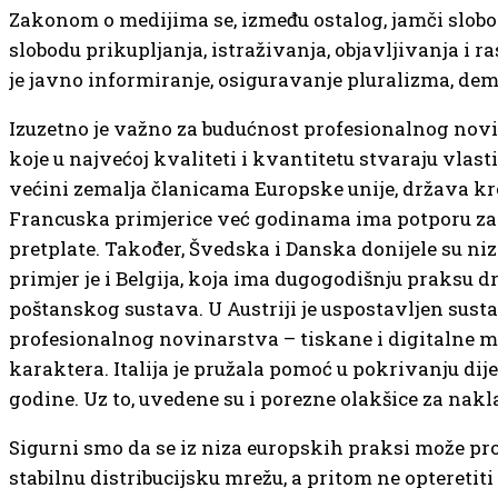
Zakonom o medijima se, između ostalog, jamči slobo
slobodu prikupljanja, istraživanja, objavljivanja i 
je javno informiranje, osiguravanje pluralizma, de
Izuzetno je važno za budućnost profesionalnog novin
koje u najvećoj kvaliteti i kvantitetu stvaraju vlas
većini zemalja članicama Europske unije, država kr
Francuska primjerice već godinama ima potporu za dis
pretplate. Također, Švedska i Danska donijele su niz
primjer je i Belgija, koja ima dugogodišnju praksu 
poštanskog sustava. U Austriji je uspostavljen sust
profesionalnog novinarstva – tiskane i digitalne m
karaktera. Italija je pružala pomoć u pokrivanju dije
godine. Uz to, uvedene su i porezne olakšice za nakl
Sigurni smo da se iz niza europskih praksi može pro
stabilnu distribucijsku mrežu, a pritom ne optereti