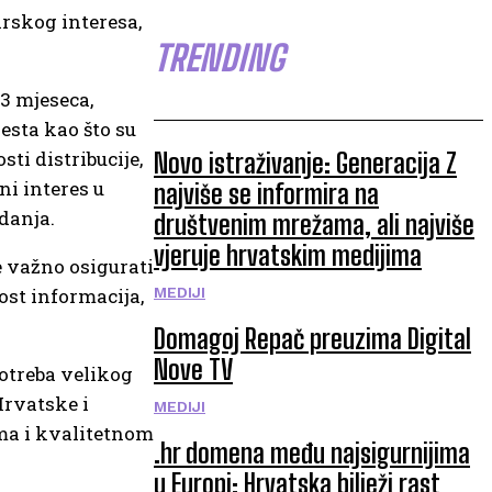
arskog interesa,
TRENDING
3 mjeseca,
esta kao što su
ti distribucije,
Novo istraživanje: Generacija Z
ni interes u
najviše se informira na
zdanja.
društvenim mrežama, ali najviše
vjeruje hrvatskim medijima
e važno osigurati
ost informacija,
MEDIJI
Domagoj Repač preuzima Digital
Nove TV
potreba velikog
Hrvatske i
MEDIJI
ama i kvalitetnom
.hr domena među najsigurnijima
u Europi: Hrvatska bilježi rast