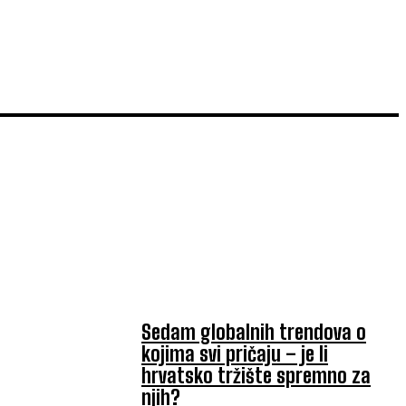
TOP 5 OVAJ TJEDAN
Sedam globalnih trendova o
kojima svi pričaju – je li
hrvatsko tržište spremno za
njih?