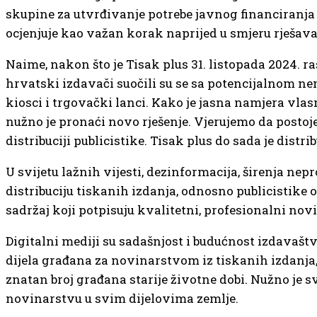
skupine za utvrđivanje potrebe javnog financiranja 
ocjenjuje kao važan korak naprijed u smjeru rješavan
Naime, nakon što je Tisak plus 31. listopada 2024.
hrvatski izdavači suočili su se sa potencijalnom n
kiosci i trgovački lanci. Kako je jasna namjera vlasn
nužno je pronaći novo rješenje. Vjerujemo da postoj
distribuciji publicistike. Tisak plus do sada je dist
U svijetu lažnih vijesti, dezinformacija, širenja ne
distribuciju tiskanih izdanja, odnosno publicistik
sadržaj koji potpisuju kvalitetni, profesionalni no
Digitalni mediji su sadašnjost i budućnost izdavaštva
dijela građana za novinarstvom iz tiskanih izdanj
znatan broj građana starije životne dobi. Nužno je
novinarstvu u svim dijelovima zemlje.