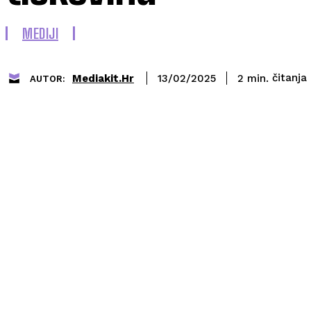
MEDIJI
čitanja
Mediakit.hr
2
min.
13/02/2025
AUTOR: