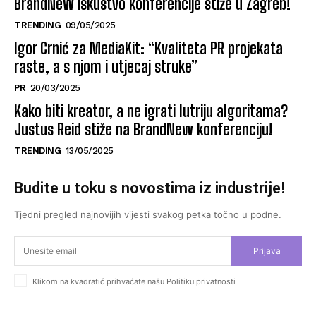
BrandNew iskustvo konferencije stiže u Zagreb!
TRENDING
09/05/2025
Igor Crnić za MediaKit: “Kvaliteta PR projekata
raste, a s njom i utjecaj struke”
PR
20/03/2025
Kako biti kreator, a ne igrati lutriju algoritama?
Justus Reid stiže na BrandNew konferenciju!
TRENDING
13/05/2025
Budite u toku s novostima iz industrije!
Tjedni pregled najnovijih vijesti svakog petka točno u podne.
Prijava
Klikom na kvadratić prihvaćate našu Politiku privatnosti