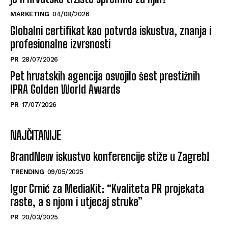
MARKETING
04/08/2026
Globalni certifikat kao potvrda iskustva, znanja i
profesionalne izvrsnosti
PR
28/07/2026
Pet hrvatskih agencija osvojilo šest prestižnih
IPRA Golden World Awards
PR
17/07/2026
NAJČITANIJE
BrandNew iskustvo konferencije stiže u Zagreb!
TRENDING
09/05/2025
Igor Crnić za MediaKit: “Kvaliteta PR projekata
raste, a s njom i utjecaj struke”
PR
20/03/2025