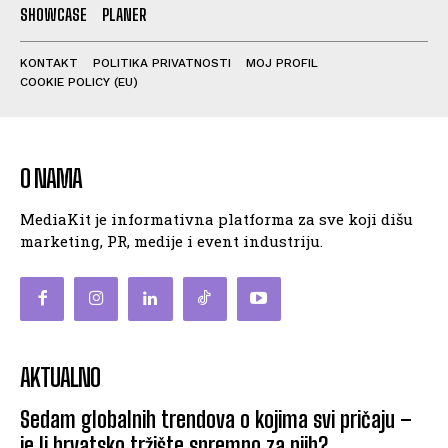
SHOWCASE
PLANER
KONTAKT
POLITIKA PRIVATNOSTI
MOJ PROFIL
COOKIE POLICY (EU)
O NAMA
MediaKit je informativna platforma za sve koji dišu
marketing, PR, medije i event industriju.
AKTUALNO
Sedam globalnih trendova o kojima svi pričaju –
je li hrvatsko tržište spremno za njih?