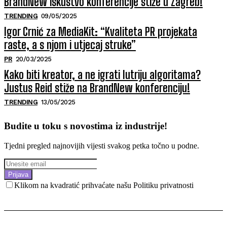
BrandNew iskustvo konferencije stiže u Zagreb!
TRENDING
09/05/2025
Igor Crnić za MediaKit: “Kvaliteta PR projekata
raste, a s njom i utjecaj struke”
PR
20/03/2025
Kako biti kreator, a ne igrati lutriju algoritama?
Justus Reid stiže na BrandNew konferenciju!
TRENDING
13/05/2025
Budite u toku s novostima iz industrije!
Tjedni pregled najnovijih vijesti svakog petka točno u podne.
Prijava
Klikom na kvadratić prihvaćate našu Politiku privatnosti