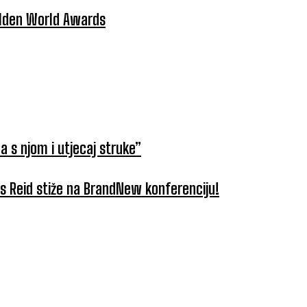
Golden World Awards
a s njom i utjecaj struke”
tus Reid stiže na BrandNew konferenciju!