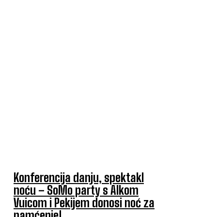
Konferencija danju, spektakl
noću – SoMo party s Alkom
Vuicom i Pekijem donosi noć za
pamćenje!