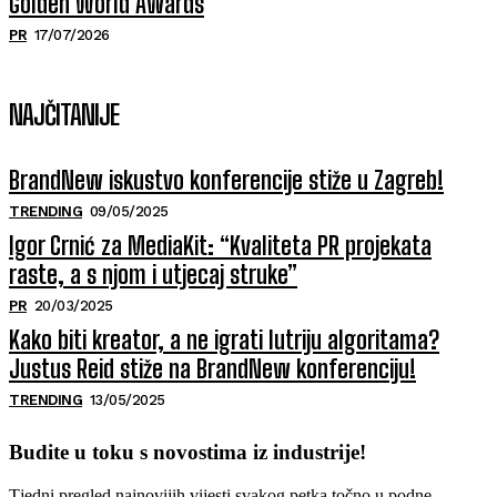
Golden World Awards
PR
17/07/2026
NAJČITANIJE
BrandNew iskustvo konferencije stiže u Zagreb!
TRENDING
09/05/2025
Igor Crnić za MediaKit: “Kvaliteta PR projekata
raste, a s njom i utjecaj struke”
PR
20/03/2025
Kako biti kreator, a ne igrati lutriju algoritama?
Justus Reid stiže na BrandNew konferenciju!
TRENDING
13/05/2025
Budite u toku s novostima iz industrije!
Tjedni pregled najnovijih vijesti svakog petka točno u podne.