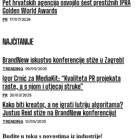
Pet hrvatskih agencija osvojilo šest prestižnih IPRA
Golden World Awards
PR
17/07/2026
NAJČITANIJE
BrandNew iskustvo konferencije stiže u Zagreb!
TRENDING
09/05/2025
Igor Crnić za MediaKit: “Kvaliteta PR projekata
raste, a s njom i utjecaj struke”
PR
20/03/2025
Kako biti kreator, a ne igrati lutriju algoritama?
Justus Reid stiže na BrandNew konferenciju!
TRENDING
13/05/2025
Budite u toku s novostima iz industrije!