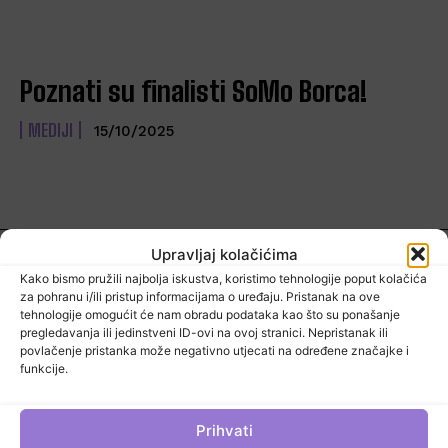
Budite u toku s novostima iz industrije!
Tjedni pregled najnovijih vijesti svakog petka točno u podne.
Poznati su finalisti SoMo Borca!
Prijava
MEDIJI
15/10/2025
Klikom na kvadratić prihvaćate našu Politiku privatnosti
Upravljaj kolačićima
Kako bismo pružili najbolja iskustva, koristimo tehnologije poput kolačića
za pohranu i/ili pristup informacijama o uređaju. Pristanak na ove
tehnologije omogućit će nam obradu podataka kao što su ponašanje
pregledavanja ili jedinstveni ID-ovi na ovoj stranici. Nepristanak ili
povlačenje pristanka može negativno utjecati na određene značajke i
funkcije.
MEDIJI
MARKETING
PR
EVENT INDUSTRIJA
R&D
Prihvati
SHOWCASE
PLANER