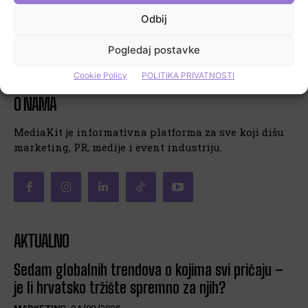
Odbij
KONTAKT
POLITIKA PRIVATNOSTI
MOJ PROFIL
COOKIE POLICY (EU)
Pogledaj postavke
Cookie Policy
POLITIKA PRIVATNOSTI
O NAMA
MediaKit je informativna platforma za sve koji dišu
marketing, PR, medije i event industriju.
AKTUALNO
Sedam globalnih trendova o kojima svi pričaju –
je li hrvatsko tržište spremno za njih?