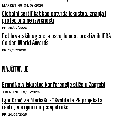
MARKETING
04/08/2026
Globalni certifikat kao potvrda iskustva, znanja i
profesionalne izvrsnosti
PR
28/07/2026
Pet hrvatskih agencija osvojilo šest prestižnih IPRA
Golden World Awards
PR
17/07/2026
NAJČITANIJE
BrandNew iskustvo konferencije stiže u Zagreb!
TRENDING
09/05/2025
Igor Crnić za MediaKit: “Kvaliteta PR projekata
raste, a s njom i utjecaj struke”
PR
20/03/2025