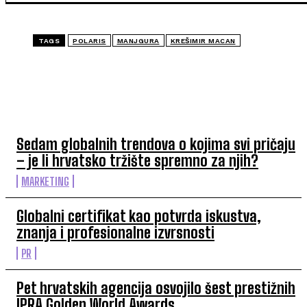
TAGS
POLARIS
MANJGURA
KREŠIMIR MACAN
TOP 5 OVAJ TJEDAN
Sedam globalnih trendova o kojima svi pričaju
– je li hrvatsko tržište spremno za njih?
MARKETING
Globalni certifikat kao potvrda iskustva,
znanja i profesionalne izvrsnosti
PR
Pet hrvatskih agencija osvojilo šest prestižnih
IPRA Golden World Awards