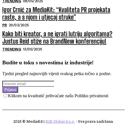
TRENDING
09/05/2025
Igor Crnić za MediaKit: “Kvaliteta PR projekata
raste, a s njom i utjecaj struke”
PR
20/03/2025
Kako biti kreator, a ne igrati lutriju algoritama?
Justus Reid stiže na BrandNew konferenciju!
TRENDING
13/05/2025
Budite u toku s novostima iz industrije!
Tjedni pregled najnovijih vijesti svakog petka točno u podne.
Prijava
Klikom na kvadratić prihvaćate našu Politiku privatnosti
2025 © MediaKit |
B2B Global d.o.o.
- Sva prava zadržana.