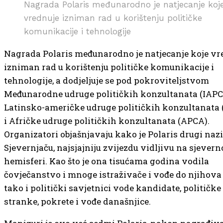
Nagrada Polaris međunarodno je natjecanje koj
vrednuje izniman rad u korištenju političke
komunikacije i tehnologije
Nagrada Polaris međunarodno je natjecanje koje vr
izniman rad u korištenju političke komunikacije i
tehnologije, a dodjeljuje se pod pokroviteljstvom
Međunarodne udruge političkih konzultanata (IAPC
Latinsko-američke udruge političkih konzultanata 
i Afričke udruge političkih konzultanata (APCA).
Organizatori objašnjavaju kako je Polaris drugi naz
Sjevernjaču, najsjajniju zvijezdu vidljivu na sjevern
hemisferi. Kao što je ona tisućama godina vodila
čovječanstvo i mnoge istraživače i vođe do njihova c
tako i politički savjetnici vode kandidate, političke
stranke, pokrete i vođe današnjice.