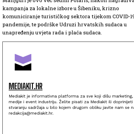
Manjguri je ovo već sedmi Polaris, nakon nagrađiv
kampanja za lokalne izbore u Šibeniku, krizno
komuniciranje turističkog sektora tijekom COVID-1
pandemije, te podrške Udruzi hrvatskih sudaca u
unapređenju uvjeta rada i plaća sudaca.
MEDIAKIT.HR
Mediakit je informativna platforma za sve koji dišu marketing,
medije i event industriju. Želite pisati za Mediakit ili doprinijeti
stvaranju sadržaja u bilo kojem drugom obliku javite nam se n
redakcija@mediakit.hr.