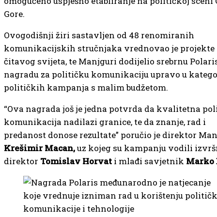
omogućeno uspješno etabliranje na političkoj sceni
Gore.
Ovogodišnji žiri sastavljen od 48 renomiranih
komunikacijskih stručnjaka vrednovao je projekte 
čitavog svijeta, te Manjguri dodijelio srebrnu Polari
nagradu za političku komunikaciju upravo u kategor
političkih kampanja s malim budžetom.
“Ova nagrada još je jedna potvrda da kvalitetna pol
komunikacija nadilazi granice, te da znanje, rad i
predanost donose rezultate” poručio je direktor Ma
Krešimir Macan,
uz kojeg su kampanju vodili izvrš
direktor
Tomislav Horvat
i mlađi savjetnik
Marko 