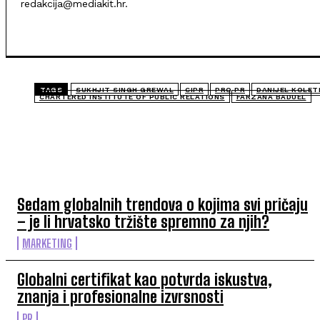
redakcija@mediakit.hr.
TAGS
SUKHJIT SINGH GREWAL
CIPR
PRO PR
DANIJEL KOLET
CHARTERED INSTITUTE OF PUBLIC RELATIONS
FARZANA BADUEL
TOP 5 OVAJ TJEDAN
Sedam globalnih trendova o kojima svi pričaju
– je li hrvatsko tržište spremno za njih?
MARKETING
Globalni certifikat kao potvrda iskustva,
znanja i profesionalne izvrsnosti
PR