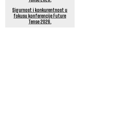
Sigurnost i konkurentnost u
fokusu konferencije Future
Tense 2026.
POPULARNI ČLANCI
Sedam globalnih trendova o kojima svi pričaju – je li
hrvatsko tržište spremno za njih?
Globalni certifikat kao potvrda iskustva, znanja i
profesionalne izvrsnosti
Pet hrvatskih agencija osvojilo šest prestižnih IPRA