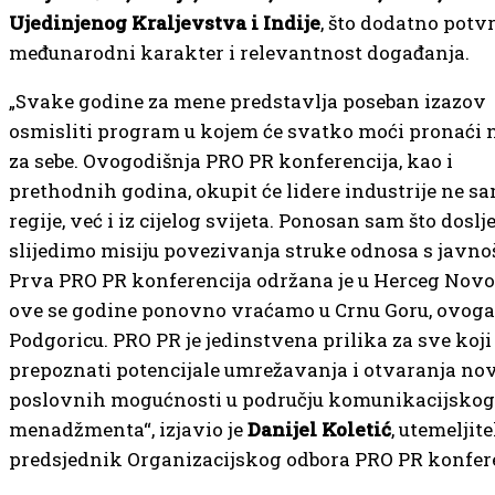
Ujedinjenog Kraljevstva i Indije
, što dodatno potv
međunarodni karakter i relevantnost događanja.
„Svake godine za mene predstavlja poseban izazov
osmisliti program u kojem će svatko moći pronaći 
za sebe. Ovogodišnja PRO PR konferencija, kao i
prethodnih godina, okupit će lidere industrije ne sa
regije, već i iz cijelog svijeta. Ponosan sam što dosl
slijedimo misiju povezivanja struke odnosa s javno
Prva PRO PR konferencija održana je u Herceg Novo
ove se godine ponovno vraćamo u Crnu Goru, ovoga
Podgoricu. PRO PR je jedinstvena prilika za sve koji
prepoznati potencijale umrežavanja i otvaranja no
poslovnih mogućnosti u području komunikacijskog
menadžmenta“, izjavio je
Danijel Koletić
, utemeljitel
predsjednik Organizacijskog odbora PRO PR konfere