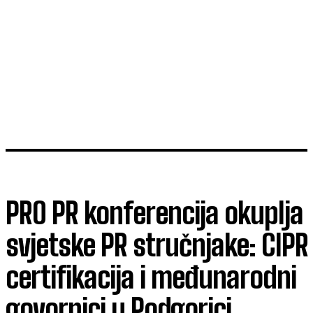
PRO PR konferencija okuplja
svjetske PR stručnjake: CIPR
certifikacija i međunarodni
govornici u Podgorici