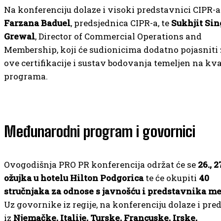
Na konferenciju dolaze i visoki predstavnici CIPR-a
Farzana Baduel
, predsjednica CIPR-a, te
Sukhjit Si
Grewal
, Director of Commercial Operations and
Membership, koji će sudionicima dodatno pojasniti
ove certifikacije i sustav bodovanja temeljen na kva
programa.
Međunarodni program i govornici
Ovogodišnja PRO PR konferencija održat će se
26., 2
ožujka u hotelu Hilton Podgorica
te će okupiti
40
stručnjaka za odnose s javnošću i predstavnika me
Uz govornike iz regije, na konferenciju dolaze i pre
iz
Njemačke, Italije, Turske, Francuske, Irske,