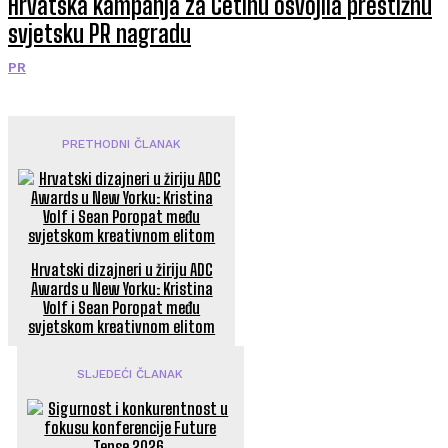
Hrvatska kampanja za Cetinu osvojila prestižnu
svjetsku PR nagradu
PR
PRETHODNI ČLANAK
Hrvatski dizajneri u žiriju ADC
Awards u New Yorku: Kristina
Volf i Sean Poropat među
svjetskom kreativnom elitom
SLJEDEĆI ČLANAK