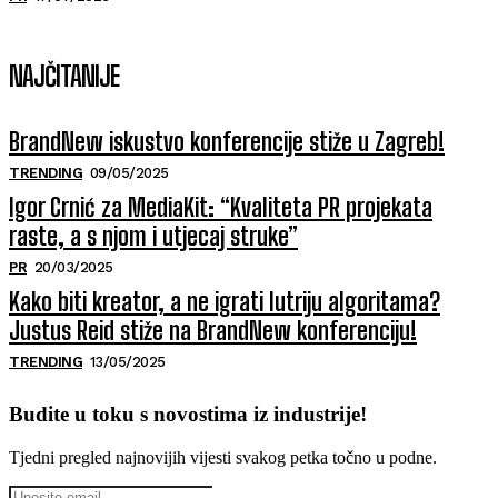
NAJČITANIJE
BrandNew iskustvo konferencije stiže u Zagreb!
TRENDING
09/05/2025
Igor Crnić za MediaKit: “Kvaliteta PR projekata
raste, a s njom i utjecaj struke”
PR
20/03/2025
Kako biti kreator, a ne igrati lutriju algoritama?
Justus Reid stiže na BrandNew konferenciju!
TRENDING
13/05/2025
Budite u toku s novostima iz industrije!
Tjedni pregled najnovijih vijesti svakog petka točno u podne.