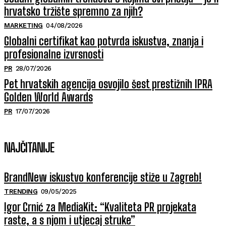
hrvatsko tržište spremno za njih?
MARKETING
04/08/2026
Globalni certifikat kao potvrda iskustva, znanja i
profesionalne izvrsnosti
PR
28/07/2026
Pet hrvatskih agencija osvojilo šest prestižnih IPRA
Golden World Awards
PR
17/07/2026
NAJČITANIJE
BrandNew iskustvo konferencije stiže u Zagreb!
TRENDING
09/05/2025
Igor Crnić za MediaKit: “Kvaliteta PR projekata
raste, a s njom i utjecaj struke”