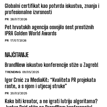
Globalni certifikat kao potvrda iskustva, znanja i
profesionalne izvrsnosti
PR
28/07/2026
Pet hrvatskih agencija osvojilo šest prestižnih
IPRA Golden World Awards
PR
17/07/2026
NAJČITANIJE
BrandNew iskustvo konferencije stiže u Zagreb!
TRENDING
09/05/2025
Igor Crnić za MediaKit: “Kvaliteta PR projekata
raste, a s njom i utjecaj struke”
PR
20/03/2025
Kako biti kreator, a ne igrati lutriju algoritama?