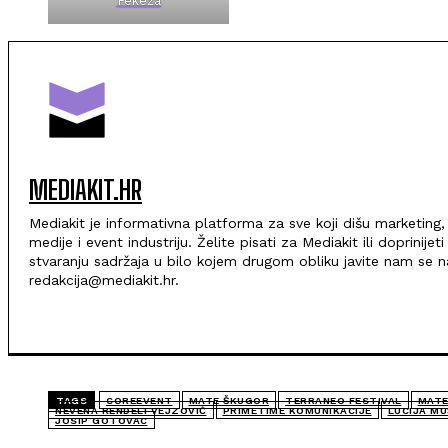
Fekeža
MEDIAKIT.HR
Mediakit je informativna platforma za sve koji dišu marketing,
medije i event industriju. Želite pisati za Mediakit ili doprinijeti
stvaranju sadržaja u bilo kojem drugom obliku javite nam se n
redakcija@mediakit.hr.
TAGS
COREEVENT
MATE ŠKUGOR
TERRANEO FESTIVAL
MATE
NEVENA RENDELI VEJZOVIĆ
PRIMETIME KOMUNIKACIJE
LUCIJA M
JOSIP GOTOVAC