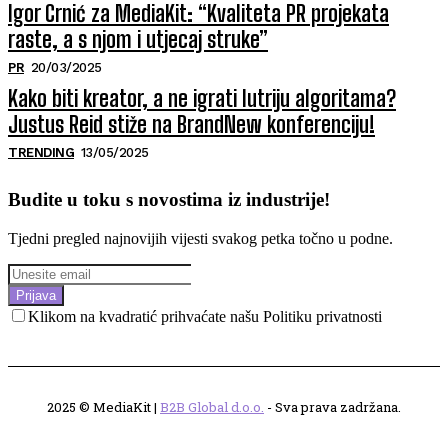
Igor Crnić za MediaKit: “Kvaliteta PR projekata
raste, a s njom i utjecaj struke”
PR
20/03/2025
Kako biti kreator, a ne igrati lutriju algoritama?
Justus Reid stiže na BrandNew konferenciju!
TRENDING
13/05/2025
Budite u toku s novostima iz industrije!
Tjedni pregled najnovijih vijesti svakog petka točno u podne.
Prijava
Klikom na kvadratić prihvaćate našu Politiku privatnosti
2025 © MediaKit |
B2B Global d.o.o.
- Sva prava zadržana.