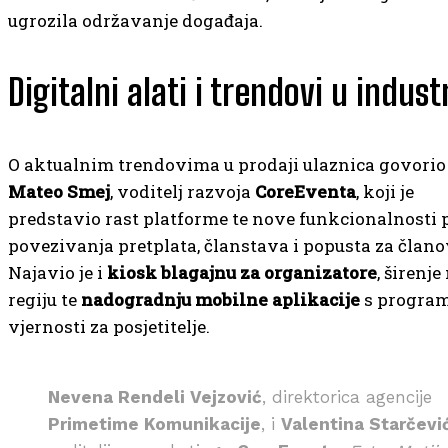
ugrozila održavanje događaja.
Digitalni alati i trendovi u industr
O aktualnim trendovima u prodaji ulaznica govorio 
Mateo Smej
, voditelj razvoja
CoreEventa
, koji je
predstavio rast platforme te nove funkcionalnosti 
povezivanja pretplata, članstava i popusta za člano
Najavio je i
kiosk blagajnu za organizatore
, širenje
regiju te
nadogradnju mobilne aplikacije
s progra
vjernosti za posjetitelje.
Nevena Rendeli Vejzović
, direktorica agencije
Primetime Komunikacije
, i
Valentina Starčevi