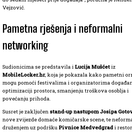
Vejzović.
Pametna rješenja i neformalni
networking
Sudionicima se predstavila i
Lucija Mušćet
iz
MobileLocker.hr
, koja je pokazala kako pametni or
mogu pomoći festivalima i organizatorima događan
optimizaciji prostora, smanjenju troškova osoblja i
povećanju prihoda.
Susret je zaključen
stand-up nastupom Josipa Goto
nove zvijezde domaće komičarske scene, te nefor
druženjem uz podršku
Pivnice Medvedgrad
i resto