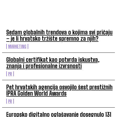
TOP 5 OVAJ TJEDAN
Sedam globalnih trendova o kojima svi pričaju
– je li hrvatsko tržište spremno za njih?
MARKETING
Globalni certifikat kao potvrda iskustva,
znanja i profesionalne izvrsnosti
PR
Pet hrvatskih agencija osvojilo šest prestižnih
IPRA Golden World Awards
PR
Europsko digitalno oglašavanje dosegnulo 131