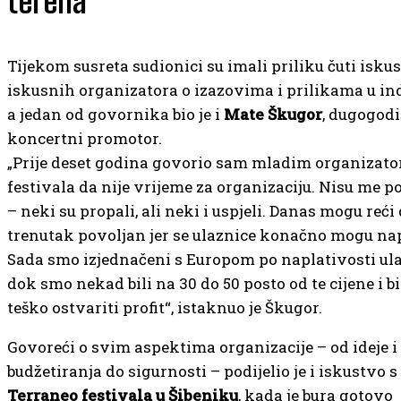
terena
Tijekom susreta sudionici su imali priliku čuti isku
iskusnih organizatora o izazovima i prilikama u indu
a jedan od govornika bio je i
Mate Škugor
, dugogodi
koncertni promotor.
„Prije deset godina govorio sam mladim organizat
festivala da nije vrijeme za organizaciju. Nisu me po
– neki su propali, ali neki i uspjeli. Danas mogu reći 
trenutak povoljan jer se ulaznice konačno mogu nap
Sada smo izjednačeni s Europom po naplativosti ula
dok smo nekad bili na 30 do 50 posto od te cijene i bi
teško ostvariti profit“, istaknuo je Škugor.
Govoreći o svim aspektima organizacije – od ideje i
budžetiranja do sigurnosti – podijelio je i iskustvo s
Terraneo festivala u Šibeniku
, kada je bura gotovo