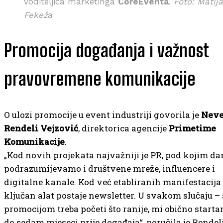
voditeljica marketinga
CoreEventa
.
Foto: Matija
Fekež
a
Promocija događanja i važnost
pravovremene komunikacije
O ulozi promocije u event industriji govorila je
Nev
Rendeli Vejzović
, direktorica agencije
Primetime
Komunikacije
.
„Kod novih projekata najvažniji je PR, pod kojim d
podrazumijevamo i društvene mreže, influencere i
digitalne kanale. Kod već etabliranih manifestacija
ključan alat postaje newsletter. U svakom slučaju – 
promocijom treba početi što ranije, mi obično starta
do sedam mjeseci prije događaja“, poručila je Rendel