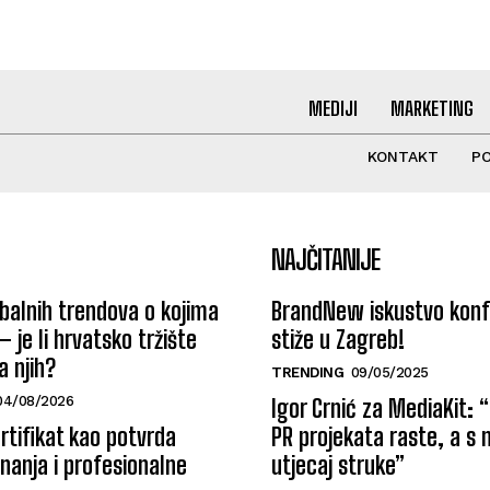
MEDIJI
MARKETING
KONTAKT
PO
NAJČITANIJE
alnih trendova o kojima
BrandNew iskustvo konf
 – je li hrvatsko tržište
stiže u Zagreb!
 njih?
TRENDING
09/05/2025
04/08/2026
Igor Crnić za MediaKit: 
ertifikat kao potvrda
PR projekata raste, a s 
znanja i profesionalne
utjecaj struke”