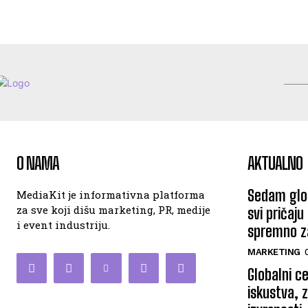
O NAMA
AKTUALNO
Sedam glob
MediaKit je informativna platforma
za sve koji dišu marketing, PR, medije
svi pričaju
i event industriju.
spremno za
MARKETING
Globalni c
iskustva, 