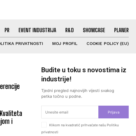
PR
EVENT INDUSTRIJA
R&D
SHOWCASE
PLANER
LITIKA PRIVATNOSTI
MOJ PROFIL
COOKIE POLICY (EU)
Budite u toku s novostima iz
industrije!
erencije
Tjedni pregled najnovijih vijesti svakog
petka točno u podne.
“Kvaliteta
Prijava
njom i
Klikom na kvadratić prihvaćate našu Politiku
privatnosti