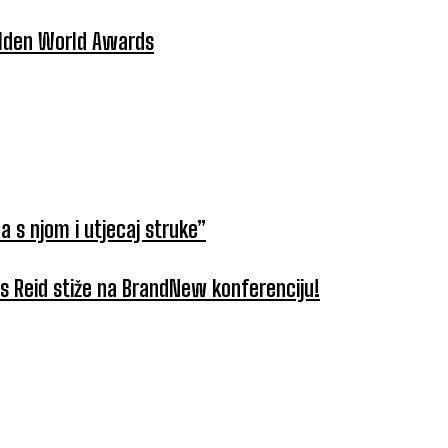
Golden World Awards
a s njom i utjecaj struke”
tus Reid stiže na BrandNew konferenciju!