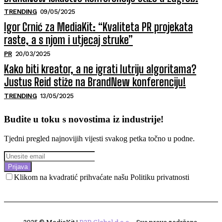
TRENDING
09/05/2025
Igor Crnić za MediaKit: “Kvaliteta PR projekata
raste, a s njom i utjecaj struke”
PR
20/03/2025
Kako biti kreator, a ne igrati lutriju algoritama?
Justus Reid stiže na BrandNew konferenciju!
TRENDING
13/05/2025
Budite u toku s novostima iz industrije!
Tjedni pregled najnovijih vijesti svakog petka točno u podne.
Prijava
Klikom na kvadratić prihvaćate našu Politiku privatnosti
2025 © MediaKit |
B2B Global d.o.o.
- Sva prava zadržana.