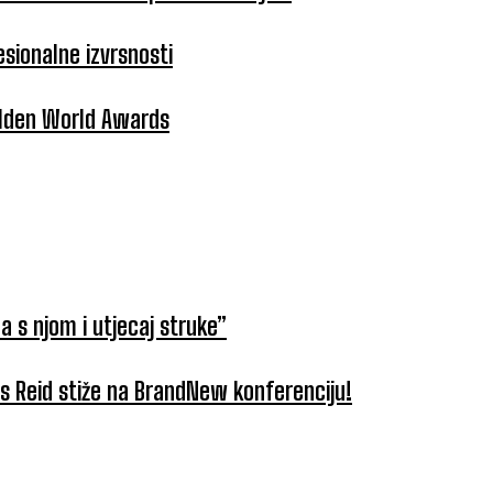
esionalne izvrsnosti
Golden World Awards
a s njom i utjecaj struke”
tus Reid stiže na BrandNew konferenciju!