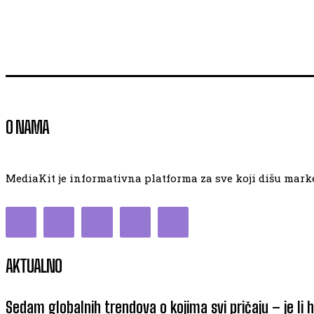
O NAMA
MediaKit je informativna platforma za sve koji dišu market
AKTUALNO
Sedam globalnih trendova o kojima svi pričaju – je li 